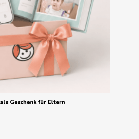
In Den Warenkorb
ls Geschenk für Eltern