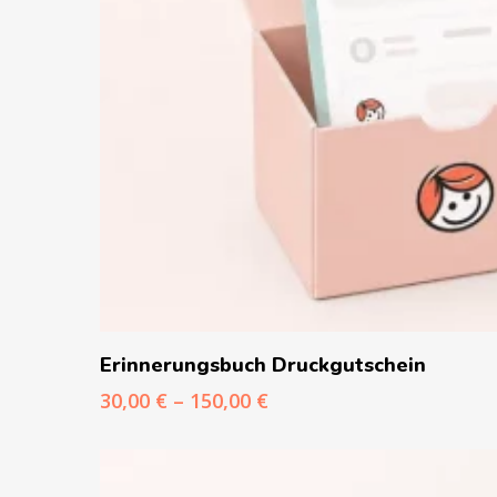
Ausführung Wählen
Erinnerungsbuch Druckgutschein
Preisspanne:
30,00
€
–
150,00
€
30,00 €
bis
150,00 €