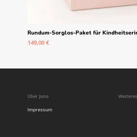
In Den Warenkorb
Rundum-Sorglos-Paket für Kindheitser
149,00
€
Über Juno
Weiteres
Impressum