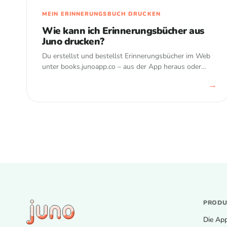
MEIN ERINNERUNGSBUCH DRUCKEN
Wie kann ich Erinnerungsbücher aus
Juno drucken?
Du erstellst und bestellst Erinnerungsbücher im Web
unter books.junoapp.co – aus der App heraus oder
direkt am Computer. Die Erinnerungen kommen aus
→
der Juno-App und werden automatisch gelayoutet.
PROD
Die Ap