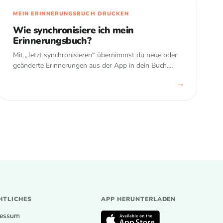
MEIN ERINNERUNGSBUCH DRUCKEN
Wie synchronisiere ich mein
Erinnerungsbuch?
Mit „Jetzt synchronisieren“ übernimmst du neue oder
geänderte Erinnerungen aus der App in dein Buch.
Das Layout wird neu aufgebaut – manuelle
→
Ausschnitte im Web gehen dabei verloren.
HTLICHES
APP HERUNTERLADEN
ressum