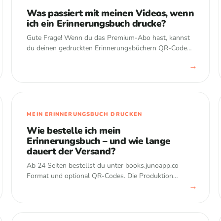
Was passiert mit meinen Videos, wenn
ich ein Erinnerungsbuch drucke?
Gute Frage! Wenn du das Premium-Abo hast, kannst
du deinen gedruckten Erinnerungsbüchern QR-Codes
hinzuzufügen, die du dann mit deinem Smartphone
→
scannen kannst. Anschließend kannst du deine Videos
mit der ganzen Fami…
MEIN ERINNERUNGSBUCH DRUCKEN
Wie bestelle ich mein
Erinnerungsbuch – und wie lange
dauert der Versand?
Ab 24 Seiten bestellst du unter books.junoapp.co
Format und optional QR-Codes. Die Produktion
→
dauert ca. 5 Tage, die Lieferung danach etwa 5–7
Werktage.