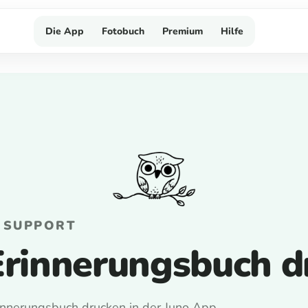
Die App
Fotobuch
Premium
Hilfe
 SUPPORT
Erinnerungsbuch d
innerungsbuch drucken in der Juno App.