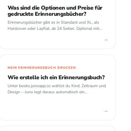
Was sind die Optionen und Preise für
gedruckte Erinnerungsbücher?
Erinnerungsbücher gibt es in Standard und XL, als
Hardcover oder Layflat, ab 24 Seiten. Optional mit
QR-Codes für Videos. Premium-Nutzer erhalten 20 %
→
Rabatt. Alle Details und die Preisliste findest du hier.
MEIN ERINNERUNGSBUCH DRUCKEN
Wie erstelle ich ein Erinnerungsbuch?
Unter books.junoapp.co wählst du Kind, Zeitraum und
Design – Juno legt daraus automatisch ein
Erinnerungsbuch an. Danach kannst du den Entwurf
bearbeiten und bestellen.
→