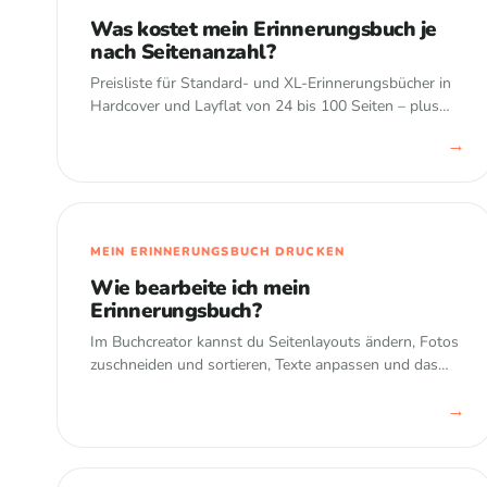
Was kostet mein Erinnerungsbuch je
nach Seitenanzahl?
Preisliste für Standard- und XL-Erinnerungsbücher in
Hardcover und Layflat von 24 bis 100 Seiten – plus
Hinweise zu Limits bis 400 Seiten und Premium-
→
Rabatt.
MEIN ERINNERUNGSBUCH DRUCKEN
Wie bearbeite ich mein
Erinnerungsbuch?
Im Buchcreator kannst du Seitenlayouts ändern, Fotos
zuschneiden und sortieren, Texte anpassen und das
Design ändern. Manche Inhalte änderst du besser in
→
der App – danach synchronisierst du das Buch.