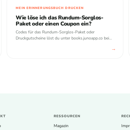
MEIN ERINNERUNGSBUCH DRUCKEN
Wie löse ich das Rundum-Sorglos-
Paket oder einen Coupon ein?
Codes für das Rundum-Sorglos-Paket oder
Druckgutscheine löst du unter books.junoapp.co bei
„Mein Coupon“ ein. Danach ist Premium lebenslang
→
aktiv – und du erhältst den Code für dein erstes
Hardcover-Buch.
UKT
RESSOURCEN
REC
p
Magazin
Imp